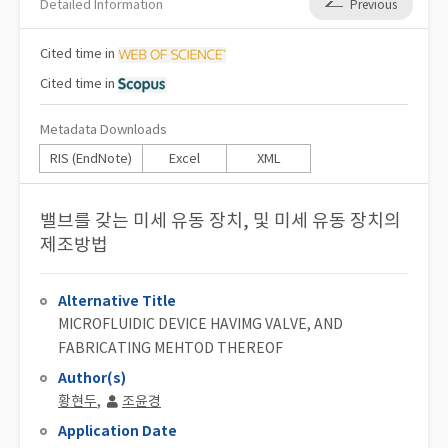
Detailed Information
Previous
Cited
time in
Cited
time in
Metadata Downloads
RIS (EndNote)
Excel
XML
밸브를 갖는 미세 유동 장치, 및 미세 유동 장치의
제조방법
Alternative Title
MICROFLUIDIC DEVICE HAVIMG VALVE, AND
FABRICATING MEHTOD THEREOF
Author(s)
황현두
,
조윤경
Application Date