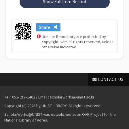
Show Full Item Record
Share
Items in Repository are protected by
copyright, with all rights reserved, unless
otherwise indicated.
CONTACT US
Tel : 052-217-1402 / Email : scholarworks@unist.ac.kr
Copyright (c) 2023 by UNIST LIBRARY. All rights reserved.
ScholarWorks@UNIST was established as an OAK Project for the
National Library of Korea.