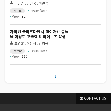
조명훈
,
김영국
,
허민섭
Issue Date
Patent
View
92
자화된 플라즈마에서 레이저간 충돌
을 이용한 고출력 테라헤르츠 발생
조명훈
,
허민섭
,
김영국
Issue Date
Patent
View
116
1
CONTACT US