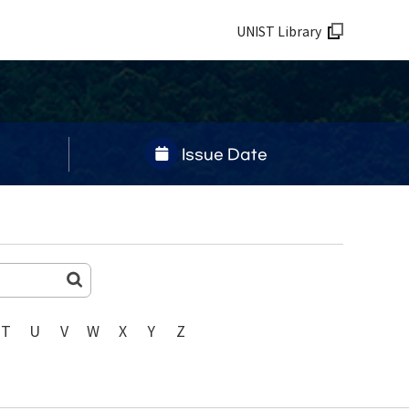
UNIST Library
Issue Date
T
U
V
W
X
Y
Z