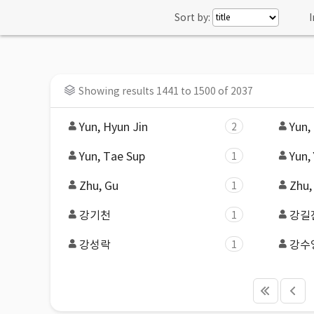
Sort by:
I
Showing results 1441 to 1500 of 2037
Yun, Hyun Jin
Yun,
2
Yun, Tae Sup
Yun,
1
Zhu, Gu
Zhu,
1
강기천
강길
1
강성락
강수
1