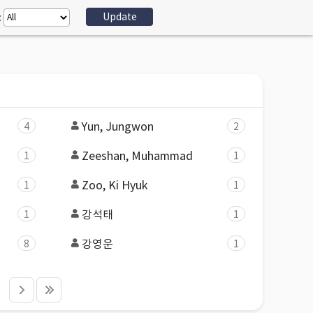
:
Yun, Jungwon
4
2
Zeeshan, Muhammad
1
1
Zoo, Ki Hyuk
1
1
강석태
1
1
강영운
8
1