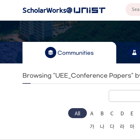
Communities
Browsing "UEE_Conference Papers" by
All
A
B
C
D
E
가
나
다
라
마