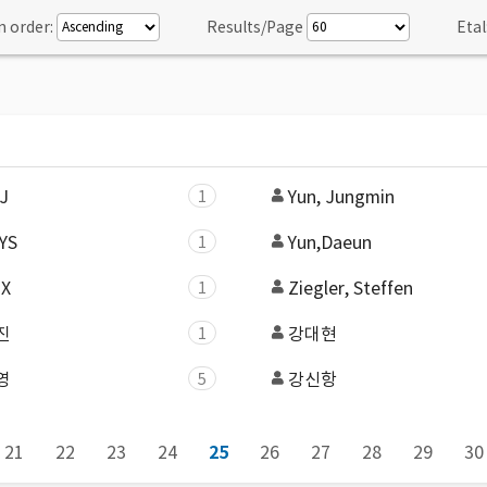
n order:
Results/Page
Etal
 J
Yun, Jungmin
1
 YS
Yun,Daeun
1
 X
Ziegler, Steffen
1
진
강대현
1
영
강신항
5
21
22
23
24
25
26
27
28
29
30