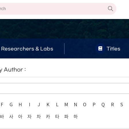
Researchers & Labs
Titles
 Author :
F
G
H
I
J
K
L
M
N
O
P
Q
R
S
바
사
아
자
차
카
타
파
하