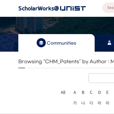
Communities
Browsing "CHM_Patents" by Author :
All
A
B
C
D
E
가
나
다
라
마