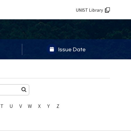
UNIST Library
Issue Date
T
U
V
W
X
Y
Z