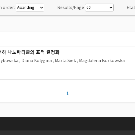
n order:
Results/Page
Etal
 전하 나노파티클의 표적 결정화
Grybowska
,
Diana Kolygina
,
Marta Siek
,
Magdalena Borkowska
1