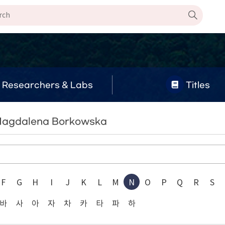
Researchers & Labs
Titles
 Magdalena Borkowska
F
G
H
I
J
K
L
M
N
O
P
Q
R
S
바
사
아
자
차
카
타
파
하