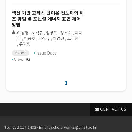
핵산 기반 고체상 단이온 전도체의 제
조 방법 및 포텐셜 에너지 표면 제어
방법
이상영
,
조석규
,
양창덕
,
강소희
,
이지
은
,
이승호
,
곽상규
,
이경민
,
고은민
,
유자형
Issue Date
Patent
View
93
1
CONTACT US
Tel : 052-217-1402 / Email : scholarworks@unist.ac.kr