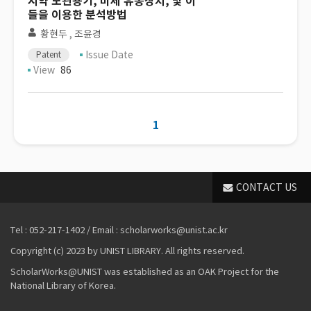
시약 보관용기, 미세 유동장치, 및 이
들을 이용한 분석방법
황현두
,
조윤경
Issue Date
Patent
View
86
1
CONTACT US
Tel : 052-217-1402 / Email : scholarworks@unist.ac.kr
Copyright (c) 2023 by UNIST LIBRARY. All rights reserved.
ScholarWorks@UNIST was established as an OAK Project for the
National Library of Korea.