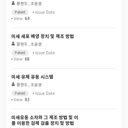
황현두
,
조윤경
Issue Date
Patent
View
64
미세 세포 배양 장치 및 제조 방법
황현두
,
조윤경
Issue Date
Patent
View
68
미세 유체 유동 시스템
황현두
,
조윤경
Issue Date
Patent
View
83
미세유동 소자와 그 제조 방법 및 이
를 이용한 검체 검출 장치 및 방법