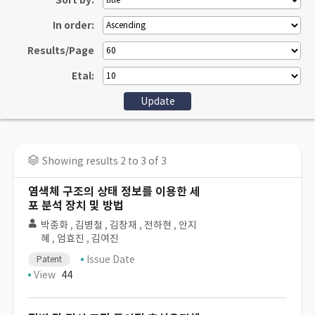
Sort by:
In order:
Results/Page
Etal:
Showing results 2 to 3 of 3
염색체 구조의 상태 정보를 이용한 세
포 분석 장치 및 방법
박종화
,
김병철
,
김창재
,
전하현
,
안지
혜
,
엄효진
,
김여진
Issue Date
Patent
View
44