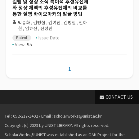
질병 및 정상 조직 특이적 후성유전체
와 정상 체액의 후성유전체의 비교를
통한 질병 바이오마커의 발굴 방법
박종화
,
김병철
,
김여진
,
김병철
,
전하
현
,
엄효진
,
전성원
Issue Date
Patent
View
95
1
CONTACT US
Tel : 052-217-1402 / Email : scholarworks@unist.ac.kr
Copyright (c) 2023 by UNIST LIBRARY. All rights reserved.
ScholarWorks@UNIST was established as an OAK Project for the