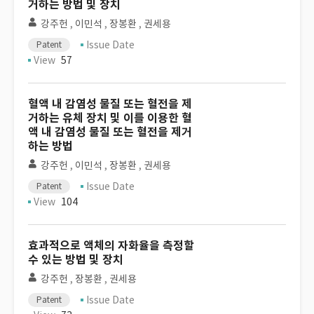
거하는 방법 및 장치
강주헌
,
이민석
,
장봉환
,
권세용
Issue Date
Patent
View
57
혈액 내 감염성 물질 또는 혈전을 제
거하는 유체 장치 및 이를 이용한 혈
액 내 감염성 물질 또는 혈전을 제거
하는 방법
강주헌
,
이민석
,
장봉환
,
권세용
Issue Date
Patent
View
104
효과적으로 액체의 자화율을 측정할
수 있는 방법 및 장치
강주헌
,
장봉환
,
권세용
Issue Date
Patent