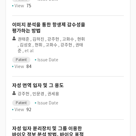
View
75
이미지 분석을 통한 항생제 감수성을
평가하는 방법
권태준
,
김하진
,
강주헌
,
고화수
,
현휘
,
김성호
,
현휘
,
고화수
,
강주헌
,
권태
준
, et al
Issue Date
Patent
View
84
자성 면역 입자 및 그 용도
강주헌
,
민문경
,
권세용
Issue Date
Patent
View
92
자성 입자 분리장치 및 그를 이용한
바이오 정보 분석 방법, 바이오 표적