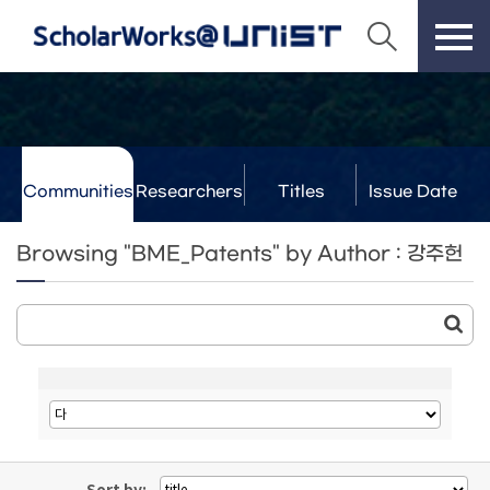
Communities
Researchers
Titles
Issue Date
& Labs
Browsing "BME_Patents" by Author : 강주헌