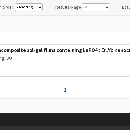
n order:
Results/Page
Etal
ocomposite sol-gel films containing LaPO4 : Er,Yb nanoc
ng, WJ
1