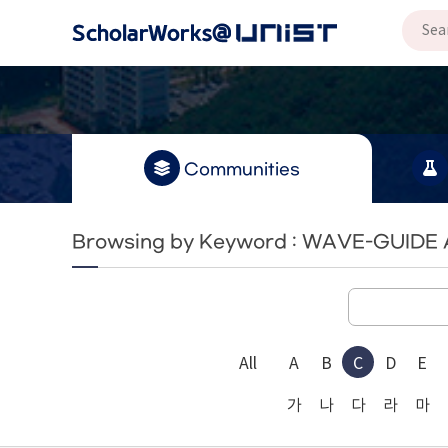
Communities
Browsing by Keyword : WAVE-GUIDE
All
A
B
C
D
E
가
나
다
라
마