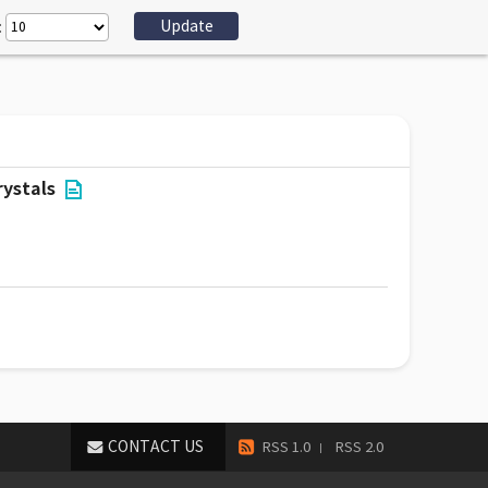
:
rystals
CONTACT US
RSS 1.0
RSS 2.0