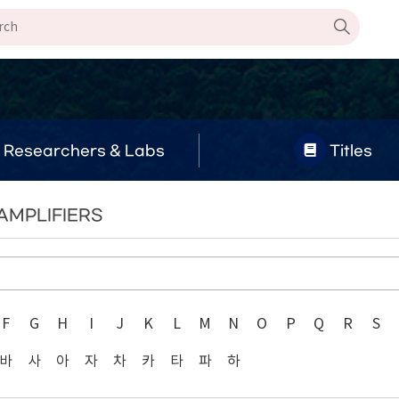
Researchers & Labs
Titles
 AMPLIFIERS
F
G
H
I
J
K
L
M
N
O
P
Q
R
S
바
사
아
자
차
카
타
파
하