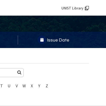
UNIST Library
Issue Date
T
U
V
W
X
Y
Z