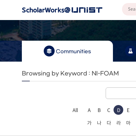
Communities
Browsing by Keyword : NI-FOAM
All
A
B
C
D
E
가
나
다
라
마