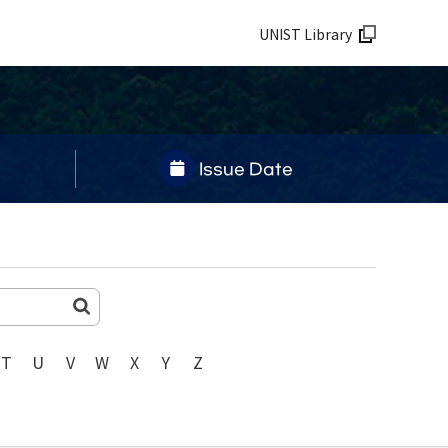
UNIST Library
Issue Date
T
U
V
W
X
Y
Z