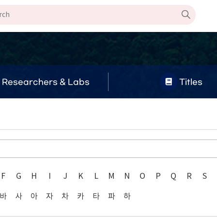
Researchers & Labs
Titles
F
G
H
I
J
K
L
M
N
O
P
Q
R
S
바
사
아
자
차
카
타
파
하