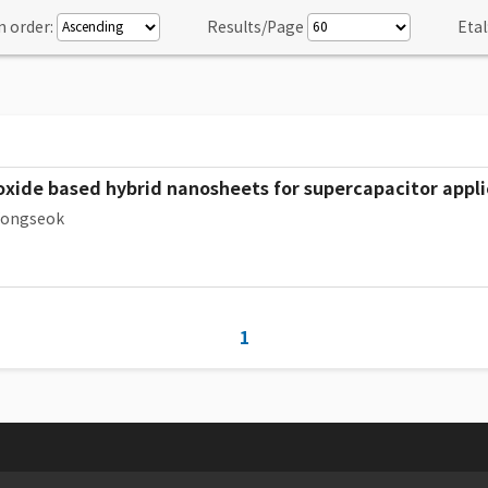
n order:
Results/Page
Etal
ide based hybrid nanosheets for supercapacitor appli
Yongseok
1