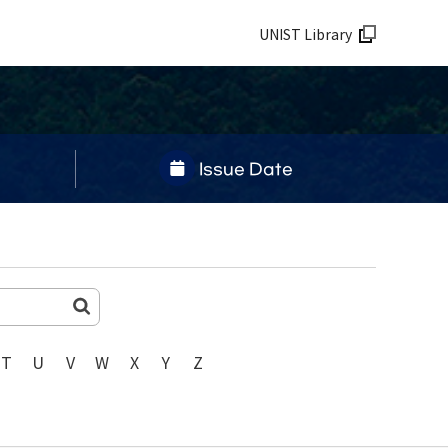
UNIST Library
Issue Date
T
U
V
W
X
Y
Z