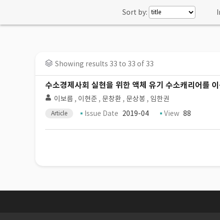
Sort by:
I
Showing results 33 to 33 of 33
수소경제사회 실현을 위한 액체 유기 수소캐리어를 이
이보름
,
이현준
,
문창환
,
문상봉
,
임한권
Issue Date
2019-04
View
88
Article