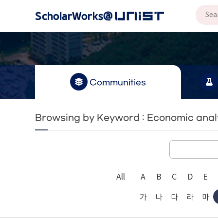
Communities
Browsing by Keyword : Economic anal
All
A
B
C
D
E
가
나
다
라
마