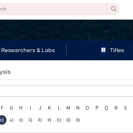
Researchers & Labs
Titles
ysis
F
G
H
I
J
K
L
M
N
O
P
Q
R
S
바
사
아
자
차
카
타
파
하