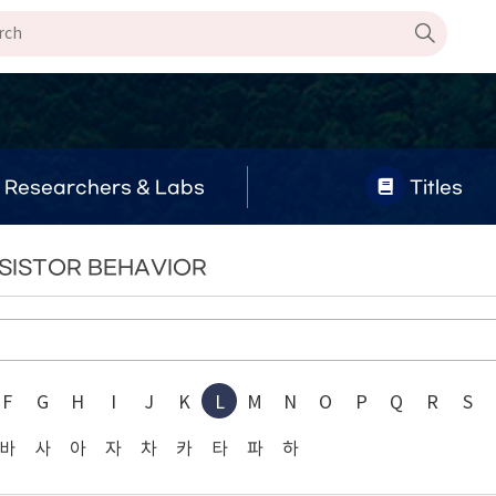
Researchers & Labs
Titles
NSISTOR BEHAVIOR
F
G
H
I
J
K
L
M
N
O
P
Q
R
S
바
사
아
자
차
카
타
파
하