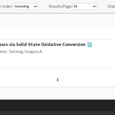
n order:
Results/Page
Etal
ors via Solid-State Oxidative Conversion
Yeon
,
Sotzing, Gregory A.
1