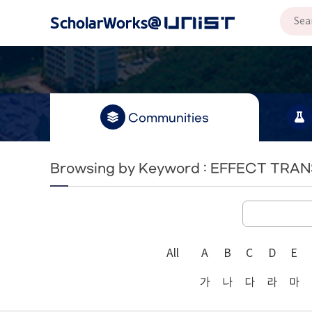
Communities
Browsing by Keyword : EFFECT TRA
All
A
B
C
D
E
가
나
다
라
마