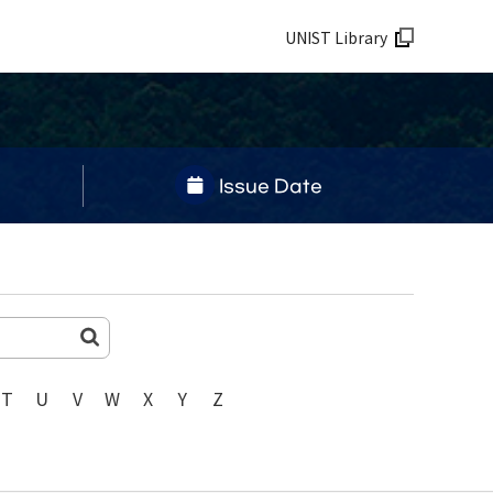
UNIST Library
Issue Date
T
U
V
W
X
Y
Z