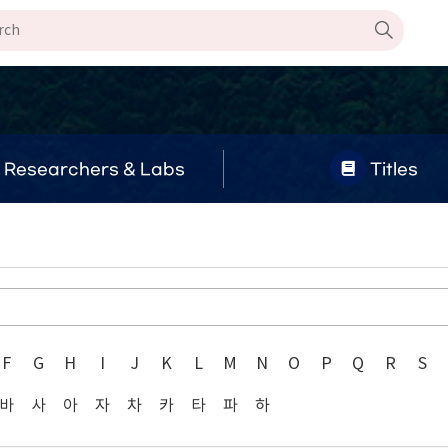
Researchers & Labs
Titles
F
G
H
I
J
K
L
M
N
O
P
Q
R
S
바
사
아
자
차
카
타
파
하