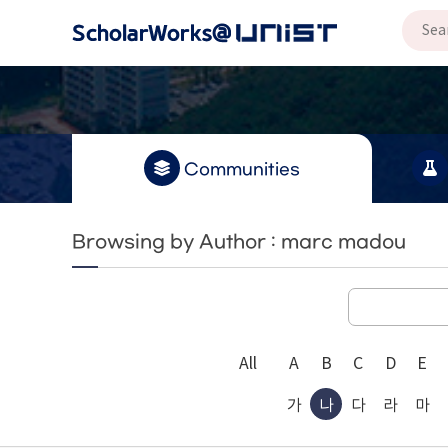
Communities
Browsing by Author : marc madou
All
A
B
C
D
E
가
나
다
라
마