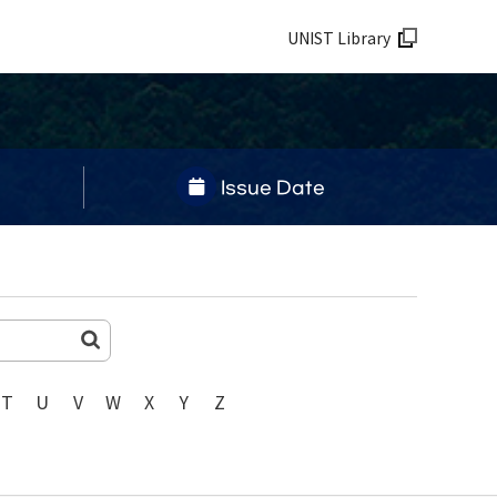
UNIST Library
Issue Date
T
U
V
W
X
Y
Z