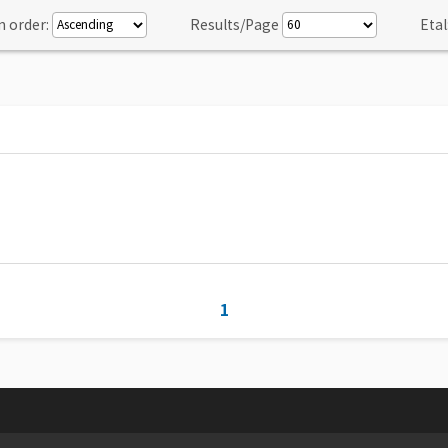
n order:
Results/Page
Etal
1