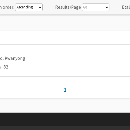
n order:
Results/Page
Etal
o, Kwanyong
w
82
1