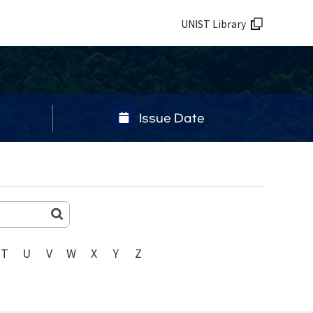
UNIST Library
Issue Date
T
U
V
W
X
Y
Z