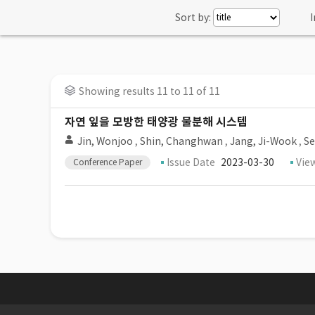
Sort by:
I
Showing results 11 to 11 of 11
자연 잎을 모방한 태양광 물분해 시스템
Jin, Wonjoo
,
Shin, Changhwan
,
Jang, Ji-Wook
,
Se
Issue Date
2023-03-30
Vie
Conference Paper