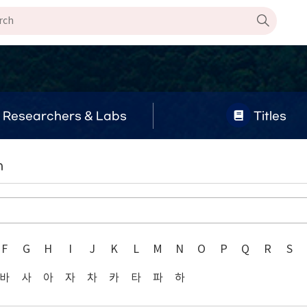
Researchers & Labs
Titles
n
F
G
H
I
J
K
L
M
N
O
P
Q
R
S
바
사
아
자
차
카
타
파
하