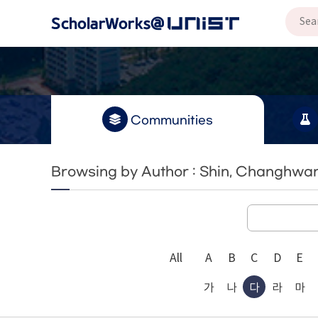
Communities
Browsing by Author : Shin, Changhwa
All
A
B
C
D
E
가
나
다
라
마