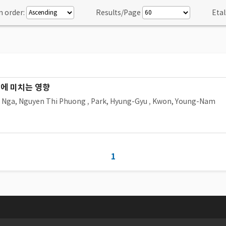
n order:
Results/Page
Etal
에 미치는 영향
,
Nga, Nguyen Thi Phuong
,
Park, Hyung-Gyu
,
Kwon, Young-Nam
1