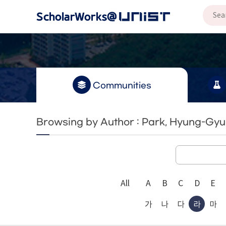
Communities
Browsing by Author : Park, Hyung-Gyu
All
A
B
C
D
E
가
나
다
라
마