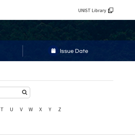
UNIST Library
Issue Date
T
U
V
W
X
Y
Z