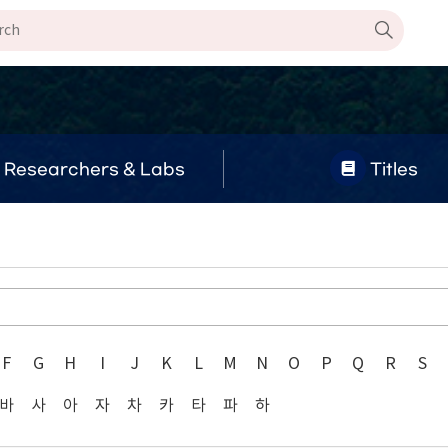
Researchers & Labs
Titles
F
G
H
I
J
K
L
M
N
O
P
Q
R
S
바
사
아
자
차
카
타
파
하