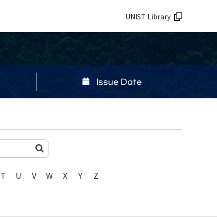
UNIST Library
Issue Date
T
U
V
W
X
Y
Z