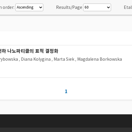
n order:
Results/Page
Etal
 전하 나노파티클의 표적 결정화
Grybowska
,
Diana Kolygina
,
Marta Siek
,
Magdalena Borkowska
1