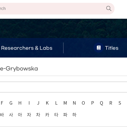
Researchers & Labs
Titles
ere-Grybowska
F
G
H
I
J
K
L
M
N
O
P
Q
R
S
바
사
아
자
차
카
타
파
하