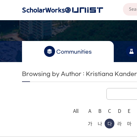
Communities
Browsing by Author : Kristiana Kand
All
A
B
C
D
E
가
나
다
라
마