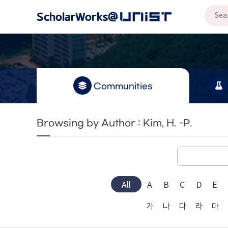
Communities
Browsing by Author : Kim, H. -P.
All
A
B
C
D
E
가
나
다
라
마