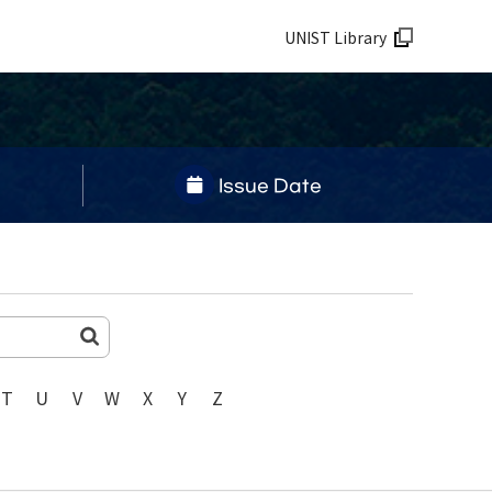
UNIST Library
Issue Date
T
U
V
W
X
Y
Z