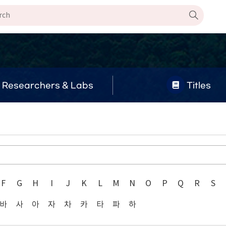
Researchers & Labs
Titles
F
G
H
I
J
K
L
M
N
O
P
Q
R
S
바
사
아
자
차
카
타
파
하