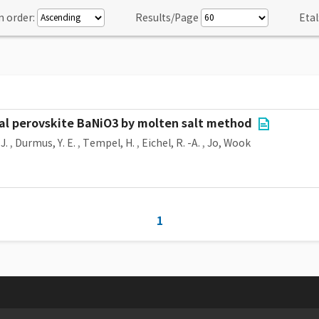
n order:
Results/Page
Etal
al perovskite BaNiO3 by molten salt method
J.
,
Durmus, Y. E.
,
Tempel, H.
,
Eichel, R. -A.
,
Jo, Wook
1