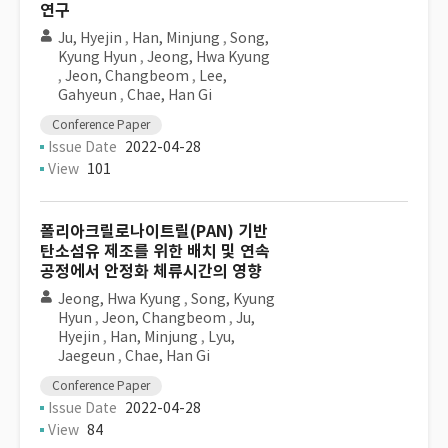
연구
Ju, Hyejin
,
Han, Minjung
,
Song,
Kyung Hyun
,
Jeong, Hwa Kyung
,
Jeon, Changbeom
,
Lee,
Gahyeun
,
Chae, Han Gi
Conference Paper
Issue Date
2022-04-28
View
101
폴리아크릴로나이트릴(PAN) 기반
탄소섬유 제조를 위한 배치 및 연속
공정에서 안정화 체류시간의 영향
Jeong, Hwa Kyung
,
Song, Kyung
Hyun
,
Jeon, Changbeom
,
Ju,
Hyejin
,
Han, Minjung
,
Lyu,
Jaegeun
,
Chae, Han Gi
Conference Paper
Issue Date
2022-04-28
View
84