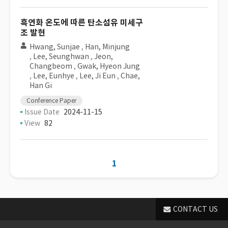
흑연화 온도에 따른 탄소섬유 미세구
조 발현
Hwang, Sunjae
,
Han, Minjung
,
Lee, Seunghwan
,
Jeon,
Changbeom
,
Gwak, Hyeon Jung
,
Lee, Eunhye
,
Lee, Ji Eun
,
Chae,
Han Gi
Conference Paper
Issue Date
2024-11-15
View
82
1
CONTACT US