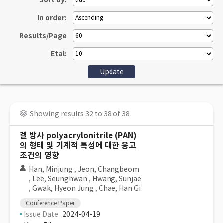
Sort by:
In order:
Results/Page
Etal:
Showing results 32 to 38 of 38
겔 방사 polyacrylonitrile (PAN)
의 형태 및 기계적 특성에 대한 응고
조건의 영향
Han, Minjung
,
Jeon, Changbeom
,
Lee, Seunghwan
,
Hwang, Sunjae
,
Gwak, Hyeon Jung
,
Chae, Han Gi
Conference Paper
Issue Date
2024-04-19