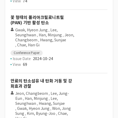
View
74
꽃 형태의 폴리아크릴로니트릴
(PAN) 기반 활성 탄소
Gwak, Hyeon Jung
,
Lee,
Seunghwan
,
Han, Minjung
,
Jeon,
Changbeom
,
Hwang, Sunjae
,
Chae, Han Gi
Conference Paper
Issue Date
2024-10-24
View
69
안료의 탄소섬유 내 탄화 거동 및 강
화효과 관찰
Jeon, Changbeom
,
Lee, Jung-
Eun
,
Han, Minjung
,
Lee,
Seunghwan
,
Hwang, Sunjae
,
Gwak, Hyeon Jung
,
Won, Jong
Sung
,
Kim, Byung-Joo
,
Chae,